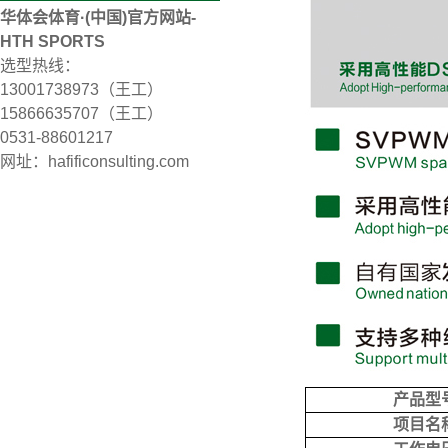
华体会体育·(中国)官方网站-
HTH SPORTS
选型热线：
13001738973（王工）
15866635707（王工）
0531-88601217
网址：
hafificonsulting.com
产品型
项目名