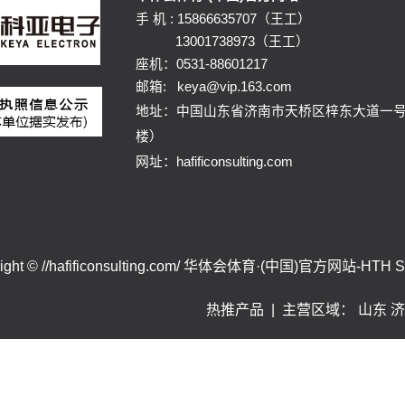
手 机 : 15866635707（王工）
13001738973（王工）
座机：0531-88601217
邮箱: keya@vip.163.com
地址：中国山东省济南市天桥区梓东大道一号
楼）
网址：
hafificonsulting.com
right © //hafificonsulting.com/ 华体会体育·(中国)官方网站-H
热推产品
| 主营区域：
山东
济