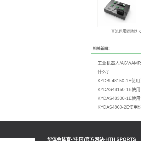
直流伺服驱动器 K
相关新闻：
工业机器人/AGV/
什么？
KYDBL48150-1E使
KYDAS48150-1E
KYDAS48300-1E
KYDAS4860-2E使
华体会体育·(中国)官方网站-HTH SPORTS