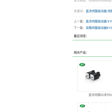
本文网址：//hafificonsulting.c
关键词：
直流伺服驱动器
,
伺
上一篇：
直流伺服驱动器 KYDA
下一篇：
双路伺服驱动器KYDB
最近浏览：
相关产品：
直流伺服60系列48