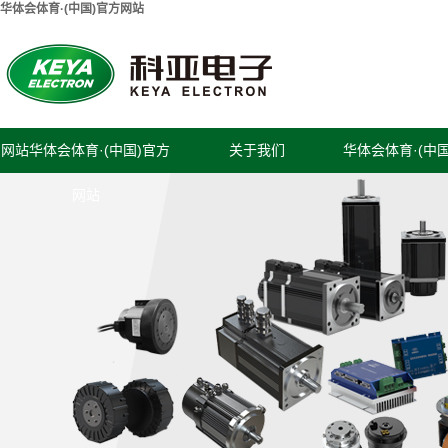
华体会体育·(中国)官方网站
网站华体会体育·(中国)官方
关于我们
华体会体育·(中
网站