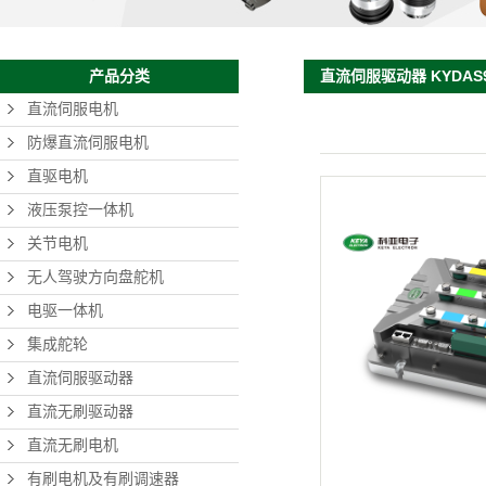
直流伺服驱动器 KYDAS96
产品分类
直流伺服电机
防爆直流伺服电机
直驱电机
液压泵控一体机
关节电机
无人驾驶方向盘舵机
电驱一体机
集成舵轮
直流伺服驱动器
直流无刷驱动器
直流无刷电机
有刷电机及有刷调速器