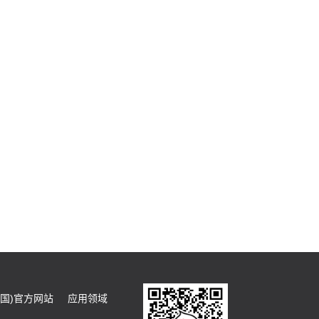
中国)官方网站
应用领域