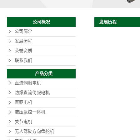
发展历程
公司概况
公司简介
发展历程
荣誉资质
联系我们
产品分类
直流伺服电机
防爆直流伺服电机
直驱电机
液压泵控一体机
关节电机
无人驾驶方向盘舵机