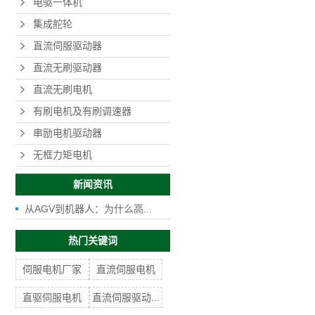
电驱一体机
集成舵轮
直流伺服驱动器
直流无刷驱动器
直流无刷电机
有刷电机及有刷调速器
串励电机驱动器
无框力矩电机
新闻资讯
从AGV到机器人：为什么高...
热门关键词
伺服电机厂家
直流伺服电机
直驱伺服电机
直流伺服驱动...