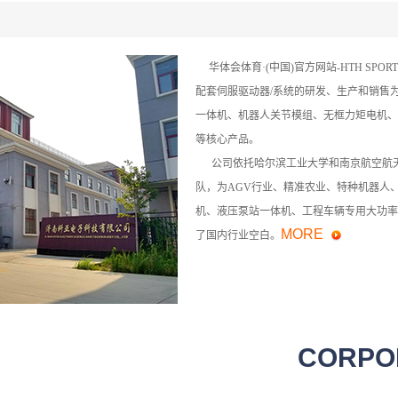
华体会体育·(中国)官方网站-HTH SP
配套伺服驱动器/系统的研发、生产和销售
一体机、机器人关节模组、无框力矩电机、
等核心产品。
公司依托哈尔滨工业大学和南京航空航
队，为AGV
行业、精准农业、特种机器人
机、液压泵站一体机、工程车辆专用大功率
MORE
了国内行业空白。
CORPO