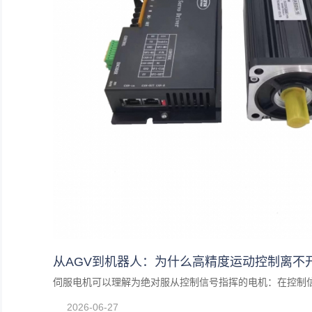
从AGV到机器人：为什么高精度运动控制离不开
2026-06-27