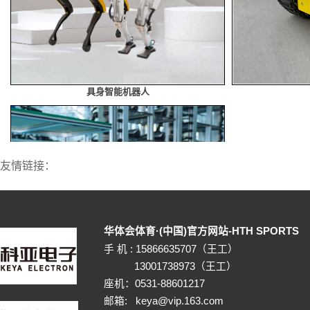
具身智能机器人
友情链接：
华体会体育·(中国)官方网站-HTH SPORTS
手 机 : 15866635707（王工）
13001738973（王工）
座机：0531-88601217
邮箱: keya@vip.163.com