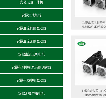
安徽电驱一体机
安徽集成舵轮
安徽直流伺服80系
0.75KW-1KW 30
安徽直流伺服驱动器
安徽直流无刷驱动器
安徽直流无刷电机
安徽有刷电机及有刷调速器
安徽串励电机驱动器
安徽直流伺服130系
安徽无框力矩电机
3KW-4KW 3000