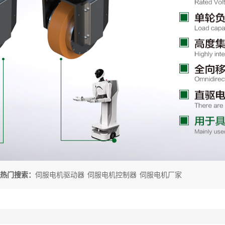
热门搜索：
伺服电机驱动器
伺服电机控制器
伺服电机厂家