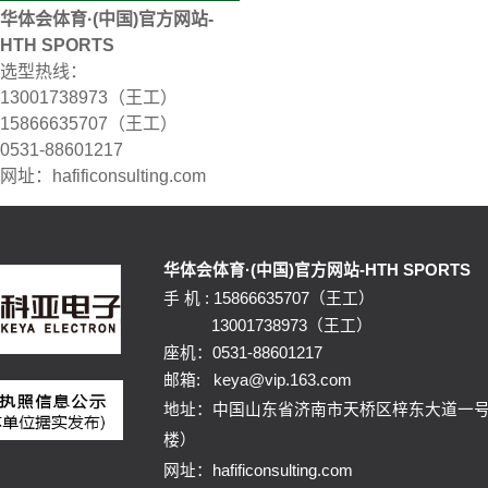
华体会体育·(中国)官方网站-
HTH SPORTS
选型热线：
13001738973（王工）
15866635707（王工）
0531-88601217
网址：
hafificonsulting.com
华体会体育·(中国)官方网站-HTH SPORTS
手 机 : 15866635707（王工）
13001738973（王工）
座机：0531-88601217
邮箱: keya@vip.163.com
地址：中国山东省济南市天桥区梓东大道一号
楼）
网址：
hafificonsulting.com