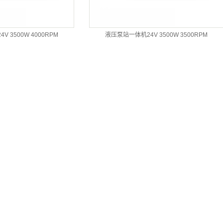
 3500W 4000RPM
液压泵站一体机24V 3500W 3500RPM