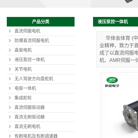
液压泵控一体机
产品分类
直流伺服电机
华体会体育·(
防爆直流伺服电机
业精神，致力于
直驱电机
成了以直流伺服
液压泵控一体机
机、AMR伺服
关节电机
无人驾驶方向盘舵机
电驱一体机
集成舵轮
直流伺服驱动器
直流无刷驱动器
直流无刷电机
有刷电机及有刷调速器