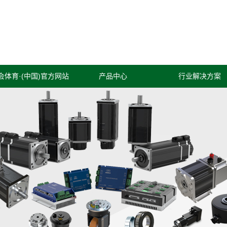
会体育·(中国)官方网站
产品中心
行业解决方案