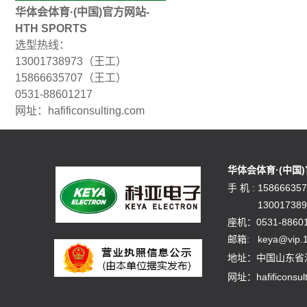
华体会体育·(中国)官方网站-
HTH SPORTS
选型热线：
13001738973（王工）
15866635707（王工）
0531-88601217
网址：
hafificonsulting.com
华体会体育·(中国)
手 机 : 158666
130017389
座机：0531-8860
邮箱: keya@vip
地址：中国山东省
网址：
hafificonsu