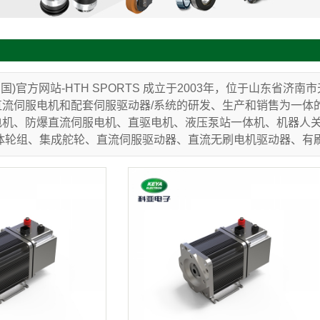
中国)官方网站-HTH SPORTS 成立于2003年，位于山东省
直流伺服电机和配套伺服驱动器/系统的研发、生产和销售为一体
电机、防爆直流伺服电机、直驱电机、液压泵站一体机、机器人
一体轮组、集成舵轮、直流伺服驱动器、直流无刷电机驱动器、有