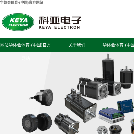
华体会体育·(中国)官方网站
网站华体会体育·(中国)官方
关于我们
华体会体育·(中
网站