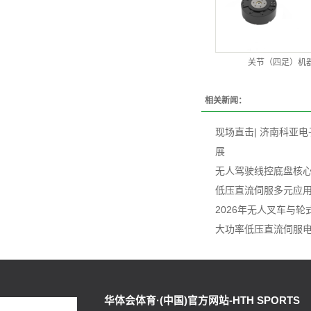
关节（四足）机
相关新闻：
现场直击| 济南科亚
展
无人驾驶线控底盘核
低压直流伺服多元应用
2026年无人叉车与
大功率低压直流伺服
华体会体育·(中国)官方网站-HTH SPORTS