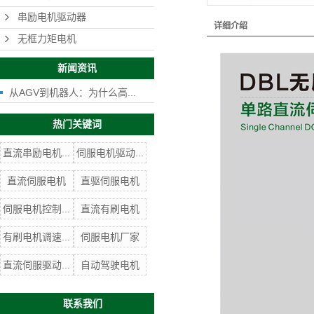
串励电机驱动器
详细介绍
无框力矩电机
新闻资讯
从AGV到机器人：为什么高...
热门关键词
直流串励电机...
伺服电机驱动...
直流伺服电机
直驱伺服电机
伺服电机控制...
直流有刷电机
有刷电机调速...
伺服电机厂家
直流伺服驱动...
自动驾驶电机
联系我们