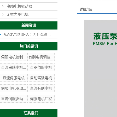
串励电机驱动器
详细介绍
无框力矩电机
新闻资讯
从AGV到机器人：为什么高...
热门关键词
伺服电机控制...
有刷电机调速...
直流串励电机...
直驱伺服电机
直流伺服电机
自动驾驶电机
伺服电机驱动...
直流有刷电机
直流伺服驱动...
伺服电机厂家
联系我们