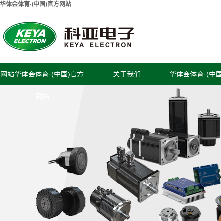
华体会体育·(中国)官方网站
网站华体会体育·(中国)官方
关于我们
华体会体育·(中
网站