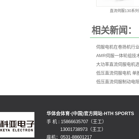
直流伺服130系列9
相关新闻：
伺服电机在卷扬机行
AMR伺服一体轮组技
大功率直流伺服电机
低压直流伺服电机 单圈
低压直流伺服制动电
华体会体育·(中国)官方网站-HTH SPORTS
手 机 : 15866635707（王工）
13001738973（王工）
座机：0531-88601217