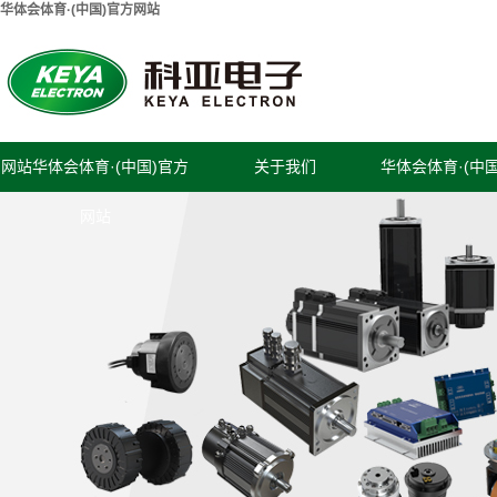
华体会体育·(中国)官方网站
网站华体会体育·(中国)官方
关于我们
华体会体育·(中
网站