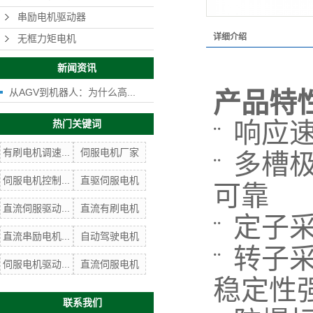
串励电机驱动器
详细介绍
无框力矩电机
新闻资讯
从AGV到机器人：为什么高...
产品特
响应
热门关键词
¨
有刷电机调速...
伺服电机厂家
多槽
¨
伺服电机控制...
直驱伺服电机
可靠
直流伺服驱动...
直流有刷电机
定子
¨
直流串励电机...
自动驾驶电机
转子采用
¨
伺服电机驱动...
直流伺服电机
稳定性
联系我们