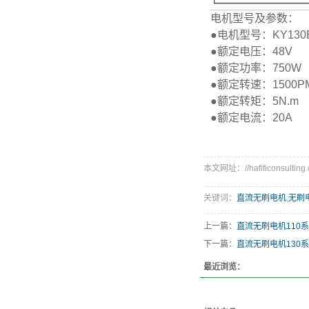
电机型号及参数：
●电机型号：KY130BL
●额定电压：48V
●额定功率：750W
●额定转速：1500P
●额定转矩：5N.m
●额定电流：20A
本文网址：//hafificonsulting.c
关键词：
直流无刷电机
,
无刷
上一篇：
直流无刷电机110系列 
下一篇：
直流无刷电机130系列 
最近浏览：