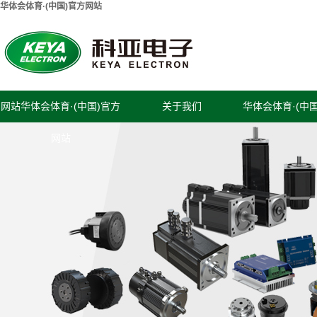
华体会体育·(中国)官方网站
网站华体会体育·(中国)官方
关于我们
华体会体育·(中
网站