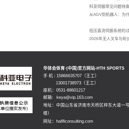
科亚伺服常见问题排
从AGV到机器人：为
低压直流伺服系统的
2026年无人叉车与
华体会体育·(中国)官方网站-HTH SPORTS
手 机 : 15866635707（王工）
13001738973（王工）
座机：0531-88601217
邮箱: keya@vip.163.com
地址：中国山东省济南市天桥区梓东大道一号
楼）
网址：
hafificonsulting.com