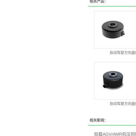
相关产品：
自动驾驶方向盘
自动驾驶方向盘
相关新闻：
轻载AGV/AMR低压