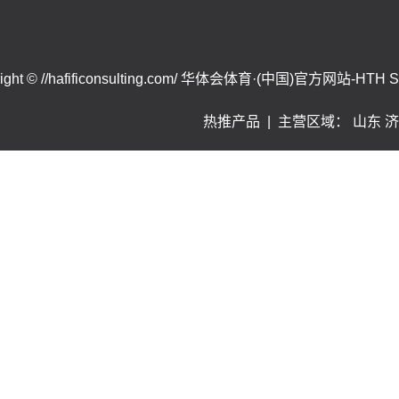
right © //hafificonsulting.com/ 华体会体育·(中国)官方网站-H
热推产品
| 主营区域：
山东
济