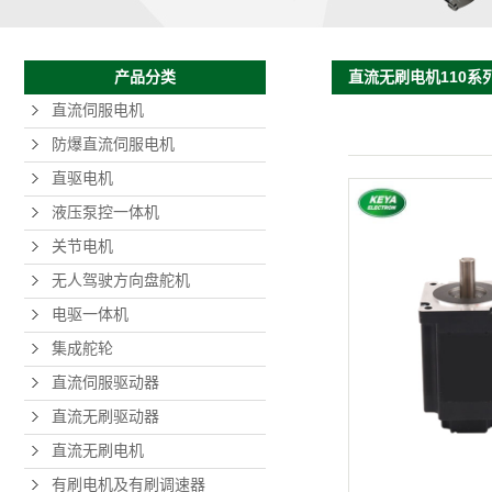
直流无刷电机110系列 4
产品分类
直流伺服电机
防爆直流伺服电机
直驱电机
液压泵控一体机
关节电机
无人驾驶方向盘舵机
电驱一体机
集成舵轮
直流伺服驱动器
直流无刷驱动器
直流无刷电机
有刷电机及有刷调速器