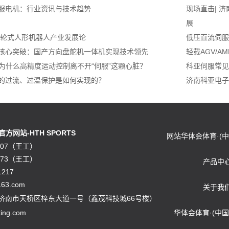
服电机：行业资讯与技术趋势
现场直击| 
展
车与轮式人形机器人产业发展论
低压直流伺服
核心突破：国产方向盘舵机一体机实现技术领先
轻载AGV/
：为什么高精度运动控制离不开“伺服”这颗心脏？
科亚伺服常
的过流、过温保护是如何实现的？
济南科亚电子
官方网站-HTH SPORTS
网站华体会体育·(
35707（王工）
73（王工）
产品中
1217
.163.com
关于我
济南市天桥区梓东大道一号（鑫茂科技城66号楼）
lting.com
华体会体育·(中