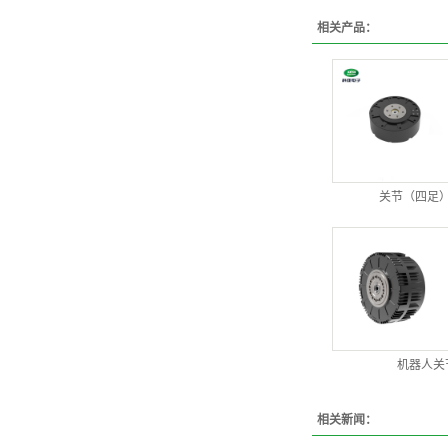
相关产品：
关节（四足
机器人关
相关新闻：