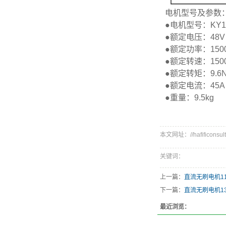
电机型号及参数
●电机型号：KY110
●额定电压：48V
●额定功率：150
●额定转速：150
●额定转矩：9.6N
●额定电流：45A
●重量：9.5kg
本文网址：//hafificonsulti
关键词：
上一篇：
直流无刷电机110
下一篇：
直流无刷电机130
最近浏览：