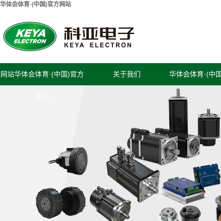
华体会体育·(中国)官方网站
网站华体会体育·(中国)官方
关于我们
华体会体育·(中
网站