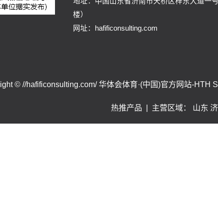
地址：中国山东省济南市天桥区梓东大道一号
楼）
网址：
hafificonsulting.com
right © //hafificonsulting.com/ 华体会体育·(中国)官方网站-H
热推产品
| 主营区域：
山东
济