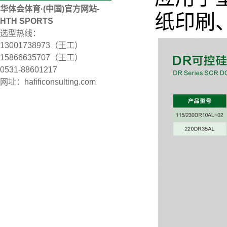
华体会体育·(中国)官方网站-
纸印刷
HTH SPORTS
选型热线：
13001738973（王工）
15866635707（王工）
0531-88601217
网址：
hafificonsulting.com