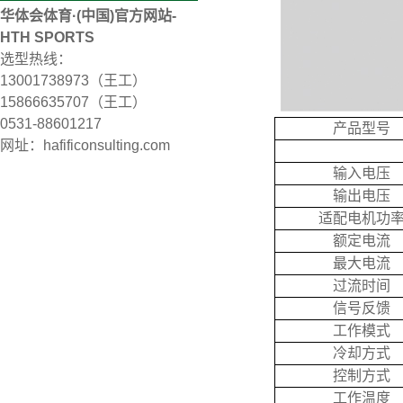
华体会体育·(中国)官方网站-
HTH SPORTS
选型热线：
13001738973（王工）
15866635707（王工）
0531-88601217
产品型号
网址：
hafificonsulting.com
输入电压
输出电压
适配电机功
额定电流
最大电流
过流时间
信号反馈
工作模式
冷却方式
控制方式
工作温度