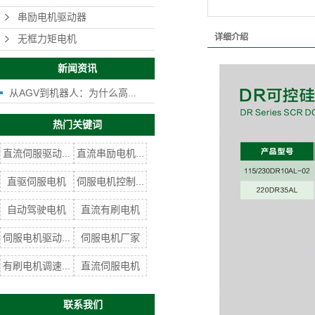
串励电机驱动器
详细介绍
无框力矩电机
新闻资讯
从AGV到机器人：为什么高...
热门关键词
直流伺服驱动...
直流串励电机...
直驱伺服电机
伺服电机控制...
自动驾驶电机
直流有刷电机
伺服电机驱动...
伺服电机厂家
有刷电机调速...
直流伺服电机
联系我们