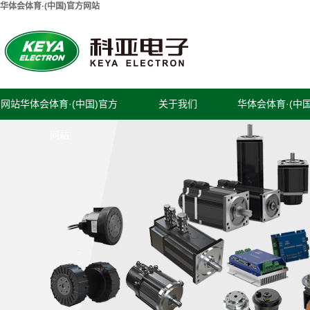
华体会体育·(中国)官方网站
网站华体会体育·(中国)官方
关于我们
华体会体育·(中
网站