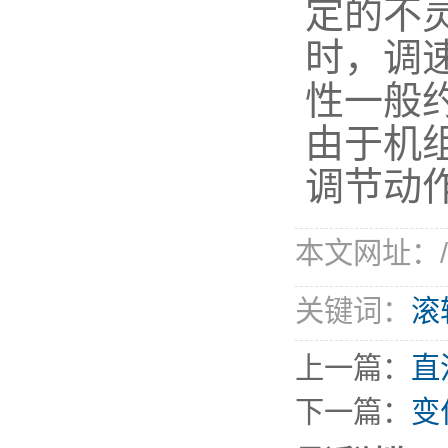
定的不
时，调
性一般
由于机
调节动
本文网址：//haf
关键词：
滚
上一篇：
直
下一篇：
变