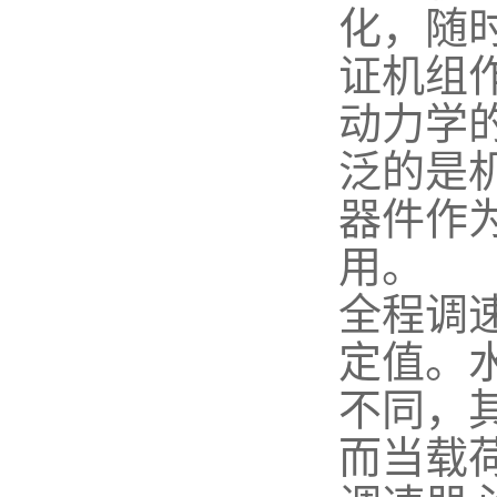
化，随
证机组
动力学
泛的是
器件作
用。
全程调
定值。
不同，
而当载