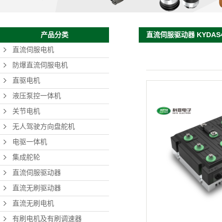
直流伺服驱动器 KYDAS48
产品分类
直流伺服电机
防爆直流伺服电机
直驱电机
液压泵控一体机
关节电机
无人驾驶方向盘舵机
电驱一体机
集成舵轮
直流伺服驱动器
直流无刷驱动器
直流无刷电机
有刷电机及有刷调速器