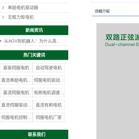
串励电机驱动器
详细介绍
无框力矩电机
新闻资讯
从AGV到机器人：为什么高...
热门关键词
直驱伺服电机
自动驾驶电机
直流串励电机...
伺服电机驱动...
直流伺服电机
有刷电机调速...
直流伺服驱动...
直流有刷电机
伺服电机控制...
伺服电机厂家
联系我们