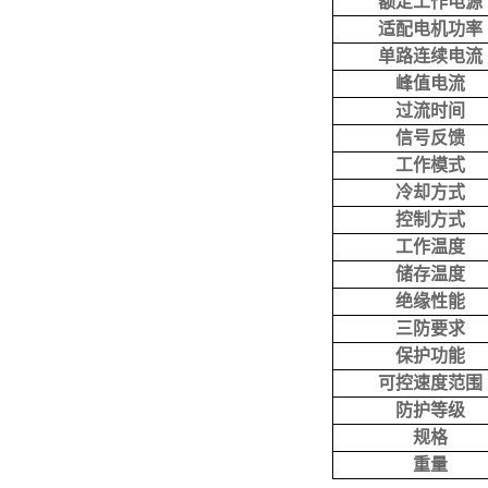
额定工作电源
适配电机功率
单路连续电流
峰值电流
过流时间
信号反馈
工作模式
冷却方式
控制方式
工作温度
储存温度
绝缘性能
三防要求
保护功能
可控速度范围
防护等级
规格
重量