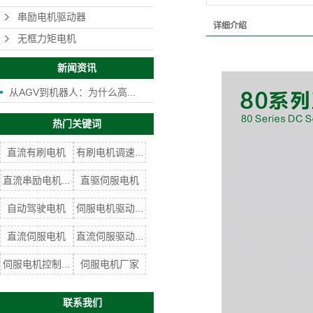
串励电机驱动器
详细介绍
无框力矩电机
新闻资讯
从AGV到机器人：为什么高...
热门关键词
直流有刷电机
有刷电机调速...
直流串励电机...
直驱伺服电机
自动驾驶电机
伺服电机驱动...
直流伺服电机
直流伺服驱动...
伺服电机控制...
伺服电机厂家
联系我们