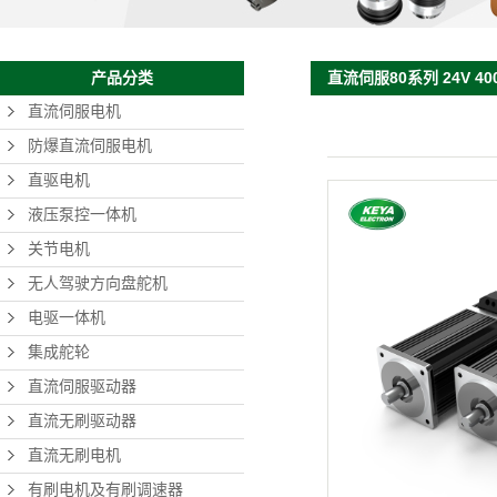
直流伺服80系列 24V 400
产品分类
直流伺服电机
防爆直流伺服电机
直驱电机
液压泵控一体机
关节电机
无人驾驶方向盘舵机
电驱一体机
集成舵轮
直流伺服驱动器
直流无刷驱动器
直流无刷电机
有刷电机及有刷调速器