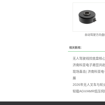
自动驾驶方向盘
相关新闻：
无人驾驶线控底盘核
济南科亚电子邀您共赴
现场直击| 济南科亚
展
2026年无人叉车与
轻载AGV/AMR低压