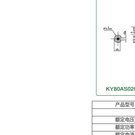
产品型号
额定电压
额定功率
额定电流