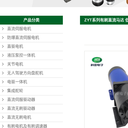
ZYT系列有刷直流马达 
产品分类
直流伺服电机
防爆直流伺服电机
直驱电机
液压泵控一体机
关节电机
无人驾驶方向盘舵机
电驱一体机
集成舵轮
直流伺服驱动器
直流无刷驱动器
直流无刷电机
有刷电机及有刷调速器