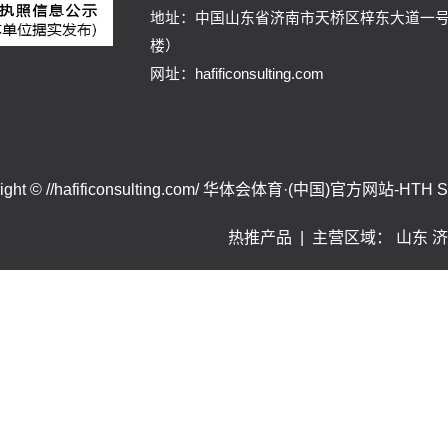
地址：中国山东省济南市天桥区梓东大道一号
楼）
网址：
hafificonsulting.com
right © //hafificonsulting.com/ 华体会体育·(中国)官方网站-H
热推产品
| 主营区域：
山东
济